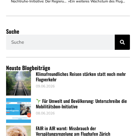
Nachtruhe-Initiative: Der Regierungsrat müsste die Bevölkerung vor Fluglärm in der Nacht schützen – stattdessen tut er das Gegenteil
«Ein weiteres Wachstum des Flugverkehrs liegt nicht drin.» (SRF Schweizer Radio und Fernsehen)
Suche
Neuste Blogbeiträge
Klimafreundliches Reisen stärken statt noch mehr
Flugverkehr
09.06.2026
Für Umwelt und Bevölkerung: Unterschreibe die
Mobilitätsbon-Initiative
08.06.2026
FAIR in AIR warnt: Missbrauch der
Verspätungsregelung am Flughafen Zürich