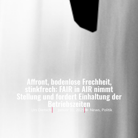
Affront, bodenlose Frechheit,
stinkfrech: FAIR in AIR nimmt
Stellung und fordert Einhaltung der
Betriebszeiten
Urs Dietschi
Januar 31, 2025
News
,
Politik